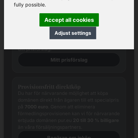
Prisförslag
fully possible.
Vi försöker alltid fastställa ett rättvist
marknadspris för varje domän genom
Accept all cookies
omfattande undersökningar.
Trots detta skiljer sig de intresserade
Adjust settings
parternas prisförväntningar ofta från
säljarens. I detta fall erbjuder vi dig att ge oss
ditt prisförslag.
Mitt prisförslag
Provisionsfritt direktköp
Du har för närvarande möjlighet att köpa
domänen direkt från ägaren till ett specialpris
på
7000 euro
. Genom att eliminera
förmedlingsprovisionen kan vi för närvarande
erbjuda domänen pur.eu
20 till 30 % billigare
än våra försäljningspartners.
Begäran om inköp