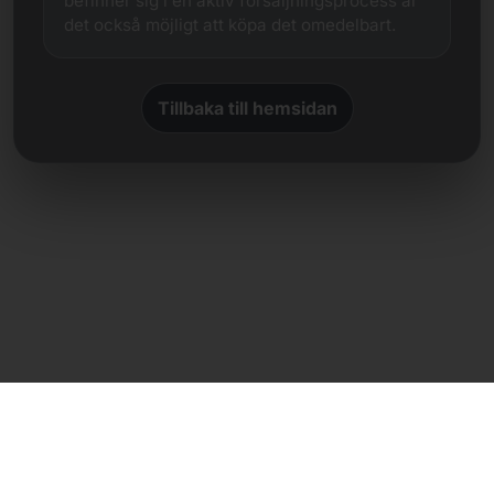
befinner sig i en aktiv försäljningsprocess är
det också möjligt att köpa det omedelbart.
Tillbaka till hemsidan
Direkt kontakt
Frank Heilmann