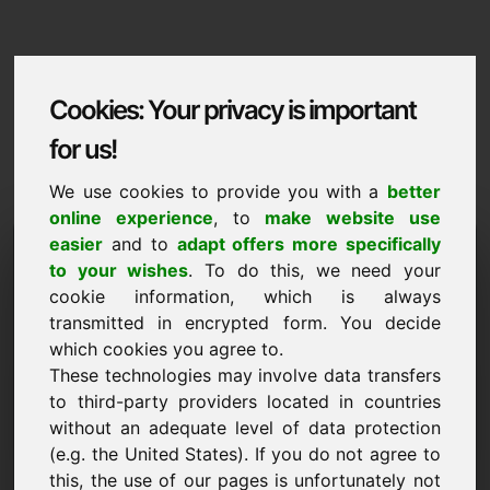
Cookies: Your privacy is important
for us!
We use cookies to provide you with a
better
online experience
, to
make website use
Domaininformation
easier
and to
adapt offers more specifically
to your wishes
. To do this, we need your
Domaininformation | Svenska
cookie information, which is always
transmitted in encrypted form. You decide
Specialpris: 7.000,00 Euro (exkl. moms)
which cookies you agree to.
These technologies may involve data transfers
NY
Attraktiva domänalternativ direkt på Find-Your-Domain.eu
to third-party providers located in countries
upptäck ->
without an adequate level of data protection
(e.g. the United States). If you do not agree to
this, the use of our pages is unfortunately not